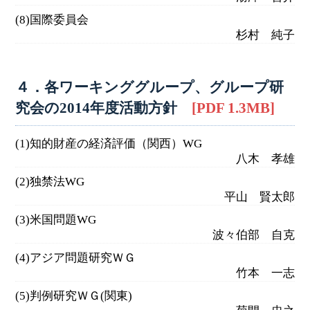
(8)国際委員会
杉村 純子
４．各ワーキンググループ、グループ研
究会の2014年度活動方針
[PDF 1.3MB]
(1)知的財産の経済評価（関西）WG
八木 孝雄
(2)独禁法WG
平山 賢太郎
(3)米国問題WG
波々伯部 自克
(4)アジア問題研究ＷＧ
竹本 一志
(5)判例研究ＷＧ(関東)