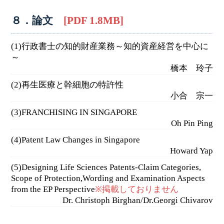
８．論文
[PDF 1.8MB]
(1)行政書士の知的財産業務～知的資産経営を中心に
～
橋本 玲子
(2)再生医療と幹細胞の特許性
小合 宗一
(3)FRANCHISING IN SINGAPORE
Oh Pin Ping
(4)Patent Law Changes in Singapore
Howard Yap
(5)Designing Life Sciences Patents-Claim Categories,
Scope of Protection,Wording and Examination Aspects
from the EP Perspective
※掲載しておりません
Dr. Christoph Birghan/Dr.Georgi Chivarov