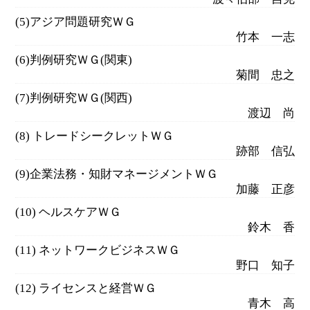
(5)アジア問題研究ＷＧ
竹本 一志
(6)判例研究ＷＧ(関東)
菊間 忠之
(7)判例研究ＷＧ(関西)
渡辺 尚
(8) トレードシークレットＷＧ
跡部 信弘
(9)企業法務・知財マネージメントＷＧ
加藤 正彦
(10) ヘルスケアＷＧ
鈴木 香
(11) ネットワークビジネスＷＧ
野口 知子
(12) ライセンスと経営ＷＧ
青木 高