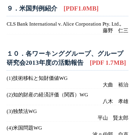
９．米国判例紹介
[PDF1.0MB]
CLS Bank International v. Alice Corporation Pty. Ltd.,
藤野 仁三
１０．各ワーキンググループ、グループ
研究会2013年度の活動報告
[PDF 1.7MB]
(1)技術移転と知財価値WG
大曲 裕治
(2)知的財産の経済評価（関西）WG
八木 孝雄
(3)独禁法WG
平山 賢太郎
(4)米国問題WG
波々伯部 自克