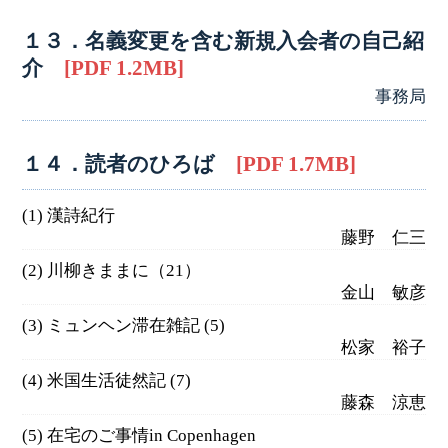
１３．名義変更を含む新規入会者の自己紹
介
[PDF 1.2MB]
事務局
１４．読者のひろば
[PDF 1.7MB]
(1) 漢詩紀行
藤野 仁三
(2) 川柳きままに（21）
金山 敏彦
(3) ミュンヘン滞在雑記 (5)
松家 裕子
(4) 米国生活徒然記 (7)
藤森 涼恵
(5) 在宅のご事情in Copenhagen