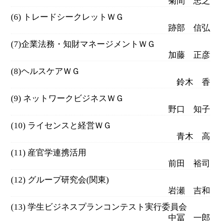
菊間 忠之
(6) トレードシークレットＷＧ
跡部 信弘
(7)企業法務・知財マネージメントＷＧ
加藤 正彦
(8)ヘルスケアＷＧ
鈴木 香
(9) ネットワークビジネスＷＧ
野口 知子
(10) ライセンスと経営ＷＧ
青木 高
(11) 産官学連携活用
前田 裕司
(12) グループ研究会(関東)
岩瀬 吉和
(13) 学生ビジネスプランコンテスト実行委員会
中冨 一郎