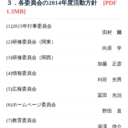
３．各委員会の2014年度活動方針
[PDF
1.3MB]
(1)2015年行事委員会
田村 爾
(2)研修委員会（関東）
向原 学
(3)研修委員会（関西）
加藤 正彦
(4)情報委員会
刈谷 光男
(5)広報委員会
冨田 光治
(6)ホームページ委員会
野田 直
(7)教育委員会
湯澤 啓介