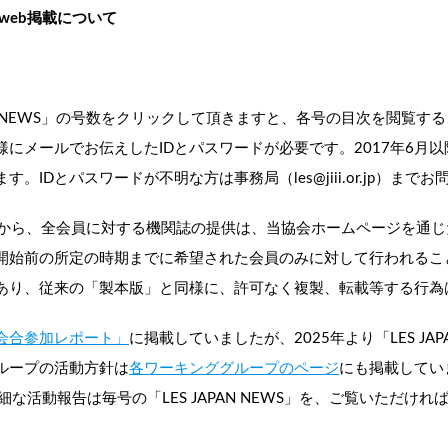
けweb掲載について
AN NEWS」の号数をクリックして頂きますと、各号の目次を閲覧す
様にメールでお伝えしたIDとパスワードが必要です。2017年6月
IDとパスワードが不明な方は事務局（les@jiii.or.jp）まで
S」の第1号から、全会員に対する機関誌の提供は、当協会ホームページを
開始前の所定の時期までに希望された会員のみに対して行われるこ
あり、従来の「製本版」と同様に、許可なく複製、転載等する行為
会合参加レポート」
に掲載していましたが、2025年より「LES JA
ループの活動方針は
各ワーキンググループのページ
にも掲載してい
の詳細な活動報告は毎号の「LES JAPAN NEWS」を、ご覧いただけ