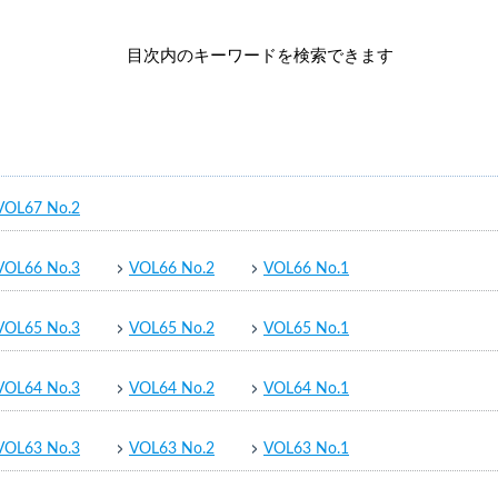
目次内のキーワードを検索できます
VOL67 No.2
VOL66 No.3
VOL66 No.2
VOL66 No.1
VOL65 No.3
VOL65 No.2
VOL65 No.1
VOL64 No.3
VOL64 No.2
VOL64 No.1
VOL63 No.3
VOL63 No.2
VOL63 No.1